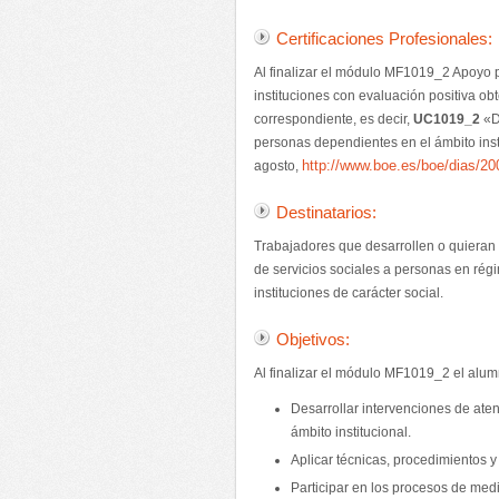
Certificaciones Profesionales:
Al finalizar el módulo MF1019_2 Apoyo p
instituciones con evaluación positiva ob
correspondiente, es decir,
UC1019_2
«De
personas dependientes en el ámbito ins
http://www.boe.es/boe/dias/2
agosto,
Destinatarios:
Trabajadores que desarrollen o quieran d
de servicios sociales a personas en ré
instituciones de carácter social.
Objetivos:
Al finalizar el módulo MF1019_2 el alu
Desarrollar intervenciones de ate
ámbito institucional.
Aplicar técnicas, procedimientos y
Participar en los procesos de medi