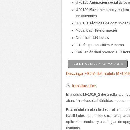
UF0129
Animación social de per
UF0130
Mantenimiento y mejora 
instituciones
UF0131
Técnicas de comunicació
Modalidad
:
Teleformación
Duración
:
130 horas
Tutorías presenciales:
6 horas
Evaluación final presencial:
2 hor
SOLICITAR MÁS INFORMACIÓN »
Descargar FICHA del módulo MF101
Introducción:
El módulo MF1019_2 desarrolla la unid
atención psicosocial dirigidas a persona
Este módulo pretende desarrollar la apli
habilidades de relación social adaptadas
aplicar las técnicas y estrategias de apo
usuarios.