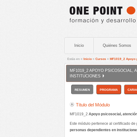
Inicio
Quiénes Somos
Estás en »
Inicio
»
Cursos
»
MF1019_2 Apoyo ps
MF1019_2 APOYO PSICOSOCIAL, 
INSTITUCIONES
RESUMEN
PROGRAMA
CARA
Título del Módulo
/ Programa:
MF1019_2
Apoyo psicosocial, atención
Este módulo pertenece al certificado de
personas dependientes en institucione