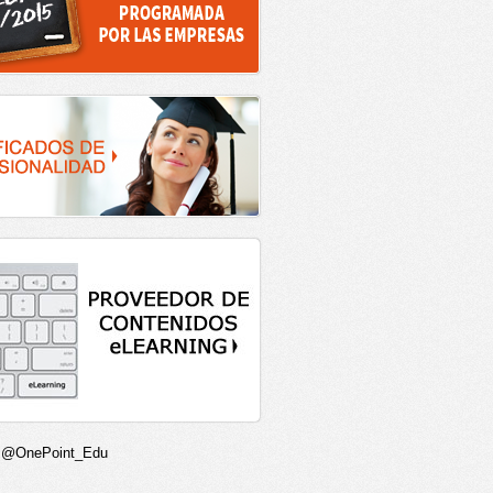
r @OnePoint_Edu