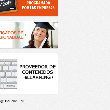
r @OnePoint_Edu