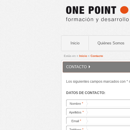
Inicio
Quiénes Somos
Estás en »
Inicio
»
Contacto
CONTACTO
Los siguientes campos marcados con * s
DATOS DE CONTACTO:
*
Nombre
*
Apellidos
*
Email
*
Teléfono