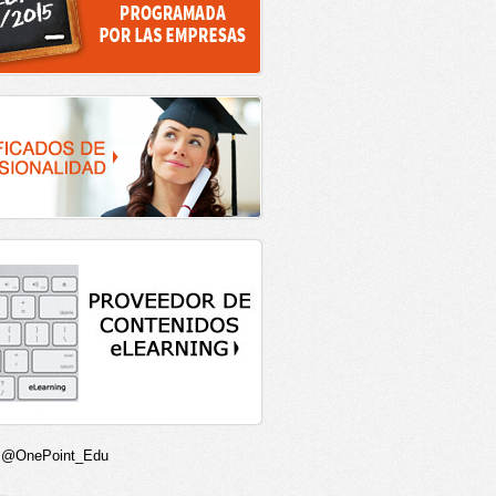
r @OnePoint_Edu