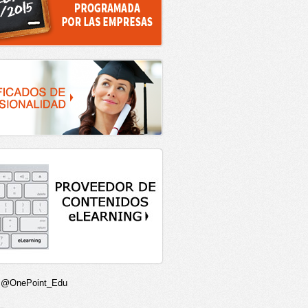
r @OnePoint_Edu