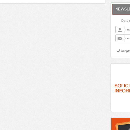
NEWSL
Date 
Acepto