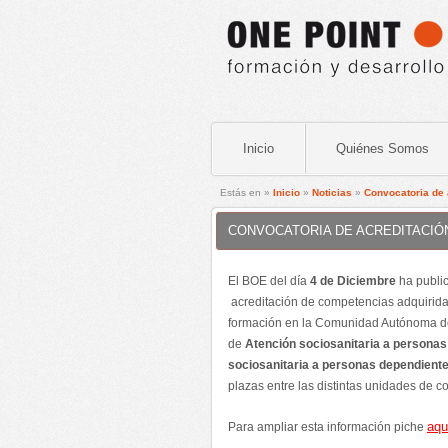
Inicio
Quiénes Somos
Estás en »
Inicio
»
Noticias
»
Convocatoria de 
CONVOCATORIA DE ACREDITACIÓN
El BOE del día
4 de Diciembre
ha public
acreditación de competencias adquiridas
formación en la Comunidad Autónoma 
de
Atención sociosanitaria a personas 
sociosanitaria a personas dependiente
plazas entre las distintas unidades de 
aqu
Para ampliar esta información piche