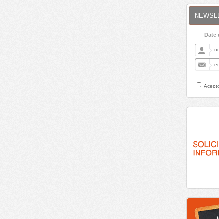
NEWSL
Date 
Acepto