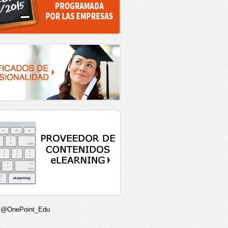
r @OnePoint_Edu