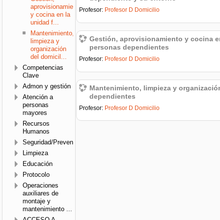
aprovisionamiento
Profesor:
Profesor D Domicilio
y cocina en la
unidad f...
Mantenimiento,
Gestión, aprovisionamiento y cocina en
limpieza y
personas dependientes
organización
del domicil...
Profesor:
Profesor D Domicilio
Competencias
Clave
Admon y gestión
Mantenimiento, limpieza y organizació
dependientes
Atención a
personas
Profesor:
Profesor D Domicilio
mayores
Recursos
Humanos
Seguridad/Prevención
Limpieza
Educación
Protocolo
Operaciones
auxiliares de
montaje y
mantenimiento ...
ACCESO A