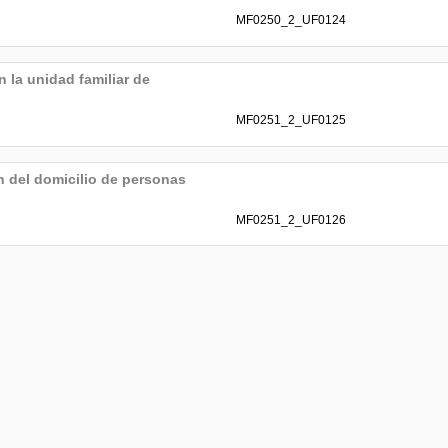
MF0250_2_UF0124
 la unidad familiar de
MF0251_2_UF0125
n del domicilio de personas
MF0251_2_UF0126