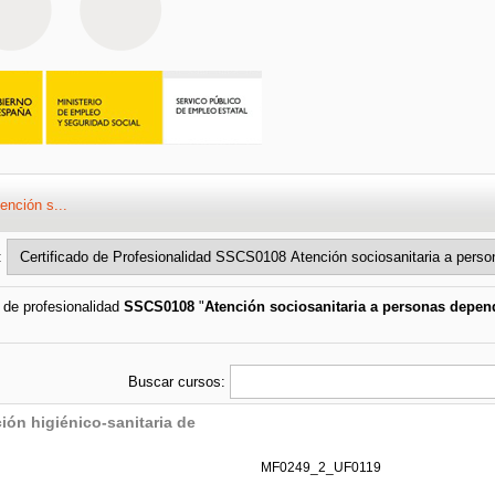
ención s...
:
o de profesionalidad
SSCS0108
"
Atención sociosanitaria a personas depend
Buscar cursos:
ión higiénico-sanitaria de
MF0249_2_UF0119