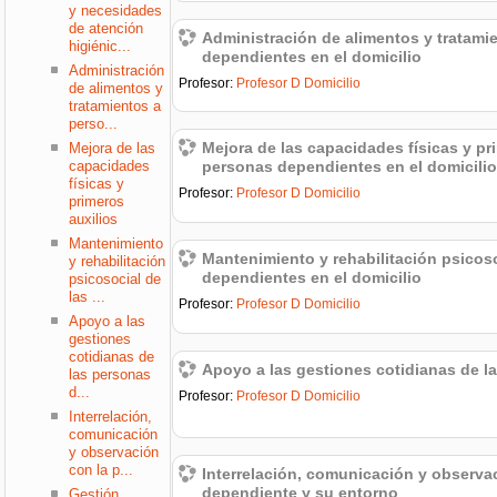
y necesidades
de atención
Administración de alimentos y tratami
higiénic...
dependientes en el domicilio
Administración
Profesor:
Profesor D Domicilio
de alimentos y
tratamientos a
perso...
Mejora de las capacidades físicas y pr
Mejora de las
capacidades
personas dependientes en el domicilio
físicas y
Profesor:
Profesor D Domicilio
primeros
auxilios
Mantenimiento
Mantenimiento y rehabilitación psicos
y rehabilitación
dependientes en el domicilio
psicosocial de
las ...
Profesor:
Profesor D Domicilio
Apoyo a las
gestiones
cotidianas de
Apoyo a las gestiones cotidianas de 
las personas
d...
Profesor:
Profesor D Domicilio
Interrelación,
comunicación
y observación
con la p...
Interrelación, comunicación y observa
dependiente y su entorno
Gestión,