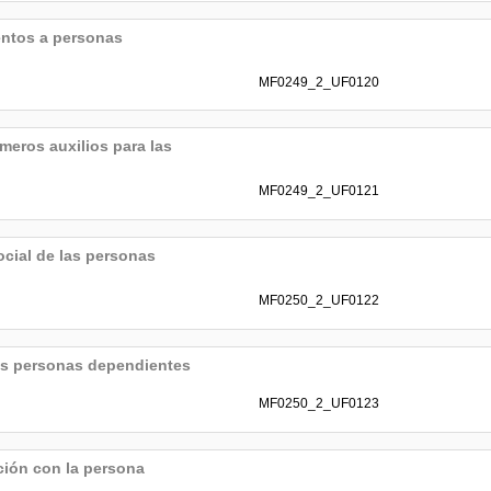
entos a personas
MF0249_2_UF0120
imeros auxilios para las
MF0249_2_UF0121
ocial de las personas
MF0250_2_UF0122
las personas dependientes
MF0250_2_UF0123
ción con la persona