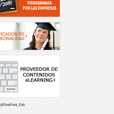
r @OnePoint_Edu