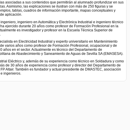
adas asociadas a sus contenidos que permitirán al alumnado profundizar en sus
zas. Asimismo, las explicaciones se ilustran con más de 250 figuras y se
plos, tablas, cuadros de información importante, mapas conceptuales y
de aplicación.
geniero, ingeniero en Automática y Electrónica Industrial e ingeniero técnico
a, ha ejercido durante 20 años como profesor de Formación Profesional en la
Actualmente es investigador y profesor en la Escuela Técnica Superior de
.
cialista en Electricidad Industrial y experto universitario en Mantenimiento
 de varios años como profesor de Formación Profesional, ocupacional y de
 años en el sector. Actualmente es técnico del Departamento de
olitana de Abastecimiento y Saneamiento de Aguas de Sevilla SA (EMASESA).
trial Eléctrico y, además de su experiencia como técnico en Soldadura y como
más de 30 años de experiencia como profesor y director del Departamento de
de FP Altair. También es fundador y actual presidente de DMASTEC, asociación
 e ingenieros.