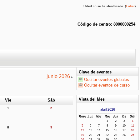
Usted no se ha identificado. (
Entrar
)
Código de centro: 8000000254
Clave de eventos
junio 2026
▶
Ocultar eventos globales
Ocultar eventos de curso
Vista del Mes
Vie
Sáb
1
2
abril 2026
Dom
Lun
Mar
Mié
Jue
Vie
Sáb
1
2
3
4
5
6
7
8
9
10
11
8
9
12
13
14
15
16
17
18
19
20
21
22
23
24
25
26
27
28
29
30